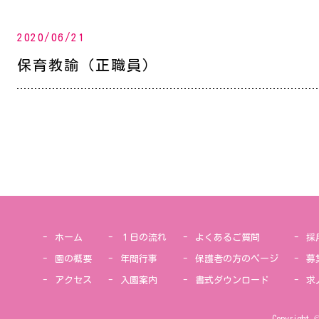
2020/06/21
保育教諭（正職員）
ホーム
１日の流れ
よくあるご質問
採
園の概要
年間行事
保護者の方のページ
募
アクセス
入園案内
書式ダウンロード
求
Copyright 